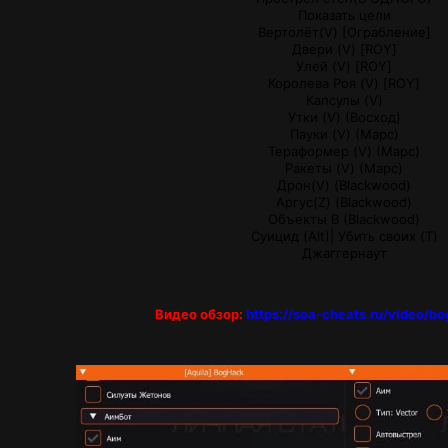
Показать цели
Вертолёт(V) [Ограбление]
Двери (V) [ROY]
Улей (V) [ROY]
Королева Роя (V) [ROY]
Капсулы (V)
Утки (V) (Восход)
Пауки (V) (Марс)
Тераформер (V) (Марс)
Ракеты (V) (Марс)
Дрон(V) (Blackwood)
Аргус(Z) (Blackwood)
Объекты B (Blackwood)
Суицид (Alt)| Убить своих (T)
Джаггернаут
Видео обзор:
https://soa-cheats.ru/video/