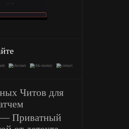
айте
ных Читов для
атчем
e — Приватный