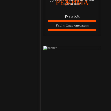
Для какого режима игры вам
РЕЖИМА
нужен чит?
PvP и RM
PvE и Спец операции