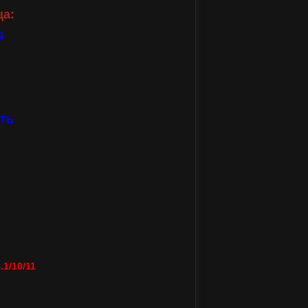
ца:
s
ть
1/10/11