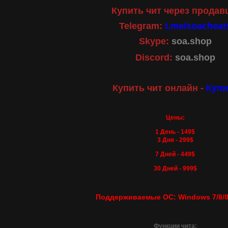
Купить чит через продав
Telegram:
t.me/soacheat
Skype:
soa.shop
Discord:
soa.shop
Купить чит онлайн -
Купи
Цены:
1 День - 149
$
3 Дня - 299
$
7 Дней - 449
$
30 Дней - 999
$
Поддерживаемые ОС: Windows 7/8/8.
Функции чита: