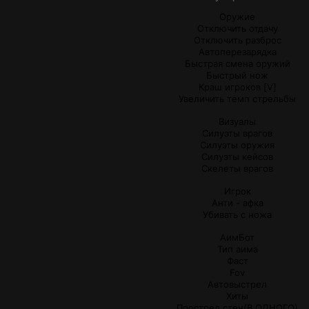
Оружие
Отключить отдачу
Отключить разброс
Автоперезарядка
Быстрая смена оружий
Быстрый нож
Краш игроков [V]
Увеличить темп стрельбы
Визуалы
Силуэты врагов
Силуэты оружия
Силуэты кейсов
Скелеты врагов
Игрок
Анти - афка
Убивать с ножа
АимБот
Тип аима
Фаст
Fov
Автовыстрел
Хиты
Прострел стен(В ОДНОГО)