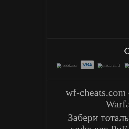
С
wf-cheats.co
Warf
Забери тотал