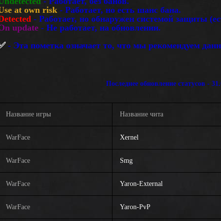
Undetected
- Работает, без банов.
Use at own risk
- Работает, но есть шанс бана.
Detected
- Работает, но обнаружен системой защиты (ес
On update
- Не работает, на обновлении.
✅
- Эта пометка означает то, что мы рекомендуем дан
Последнее обновление статусов - 31.
Название игры
Название чита
WarFace
Xernel
WarFace
Smg
WarFace
Yaron-External
WarFace
Yaron-PvP