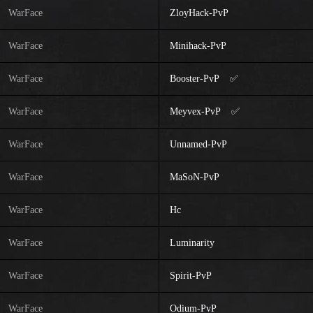
WarFace
ZloyHack-PvP
WarFace
Minihack-PvP
WarFace
Booster-PvP ✅
WarFace
Meyvex-PvP ✅
WarFace
Unnamed-PvP
WarFace
MaSoN-PvP
WarFace
Hc
WarFace
Luminarity
WarFace
Spirit-PvP
WarFace
Odium-PvP