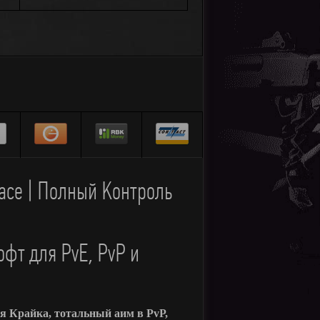
ace | Полный Контроль
фт для PvE, PvP и
я Крайка, тотальный аим в PvP,