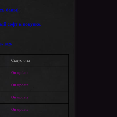
ть баны).
ный софт к покупке.
07.2026
Статус чита
On update
On update
On update
On update