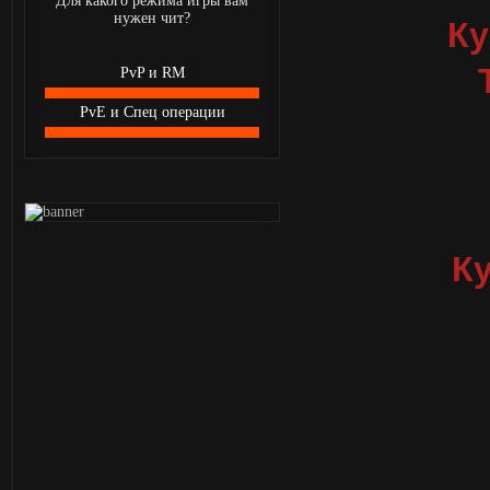
Для какого режима игры вам
нужен чит?
Ку
PvP и RM
PvE и Спец операции
Ку