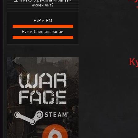
Для какого режима игры вам
нужен чит?
PvP и RM
PvE и Спец операции
К