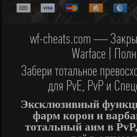
wf-cheats.com — Закры
Warface | Пол
Забери тотальное превос
для PvE, PvP и Спец
Эксклюзивный функци
фарм корон и варба
тотальный аим в PvP