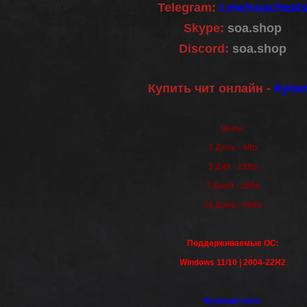
Telegram:
t.me/soacheat
Skype:
soa.shop
Discord:
soa.shop
Купить чит онлайн -
Купи
Цены:
1 День - 99р
3 Дня - 199р
7 Дней - 299р
30 Дней - 699р
Поддерживаемые ОС:
Windows
11/
10 | 2004-22H2
Функции чита: