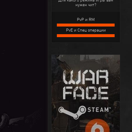
Для какого режима игры вам
нужен чит?
PvP и RM
PvE и Спец операции